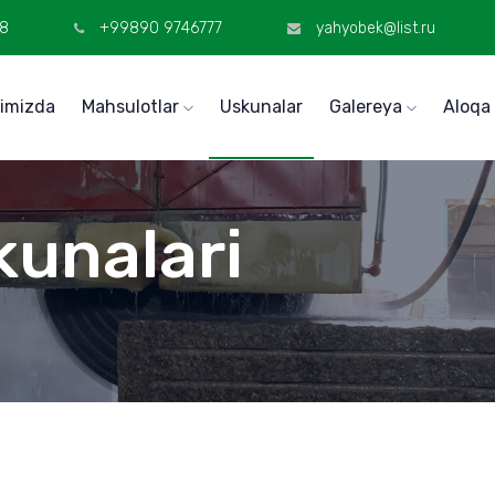
8
+99890 9746777
yahyobek@list.ru
qimizda
Mahsulotlar
Uskunalar
Galereya
Aloqa
kunalari