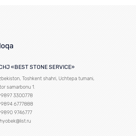
loqa
CHJ «BEST STONE SERVICE»
zbekiston, Toshkent shahri, Uchtepa tumani,
tor samarbonu 1.
9897 3300778
9894 6777888
9890 9746777
hyobek@list.ru