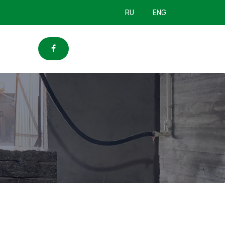
RU
ENG