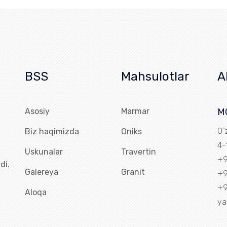
BSS
Mahsulotlar
A
Asosiy
Marmar
M
O`
Biz haqimizda
Oniks
4-
Uskunalar
Travertin
+9
di.
Galereya
Granit
+9
+9
Aloqa
ya