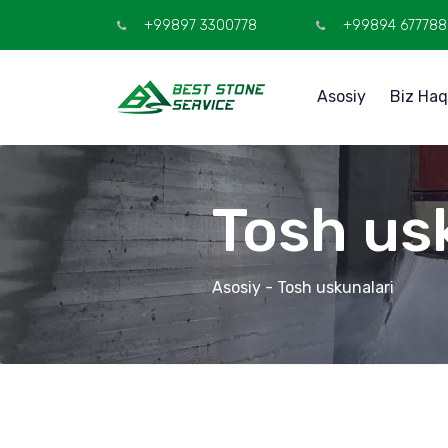
+99897 3300778
+99894 677788
Asosiy
Biz Ha
Tosh us
Asosiy
- Tosh uskunalari